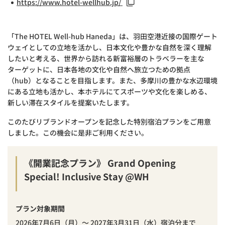
https://www.hotel-wellhub.jp/
「The HOTEL Well-hub Haneda」は、⽻⽥空港近接の国際ゲート
ウェイとしての⽴地を活かし、日本⽂化や豊かな⾃然を深く理解
したいと考える、世界から訪れる新富裕層のトラベラーを主な
ターゲットに、日本各地の⽂化や⾃然へ旅⽴つための拠点
（hub）となることを目指します。また、多摩川の豊かな⽔辺環境
にある⽴地も活かし、本ホテルにてスポーツや⽂化を楽しめる、
新しい滞在スタイルを提案いたします。
このたびリブランドオープンを記念した特別宿泊プランをご用意
しました。この機会に是非ご利用ください。
《開業記念プラン》 Grand Opening
Special! Inclusive Stay @WH
プラン対象期間
2026年7月6日（月）～ 2027年3月31日（⽔）宿泊分まで