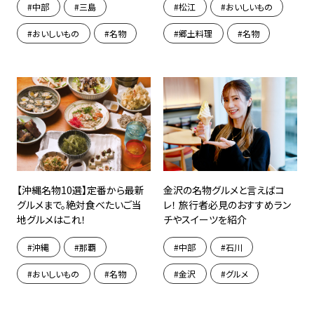
中部
三島
松江
おいしいもの
おいしいもの
名物
郷土料理
名物
【沖縄名物10選】定番から最新
金沢の名物グルメと言えばコ
グルメまで。絶対食べたいご当
レ！ 旅行者必見のおすすめラン
地グルメはこれ！
チやスイーツを紹介
沖縄
那覇
中部
石川
おいしいもの
名物
金沢
グルメ