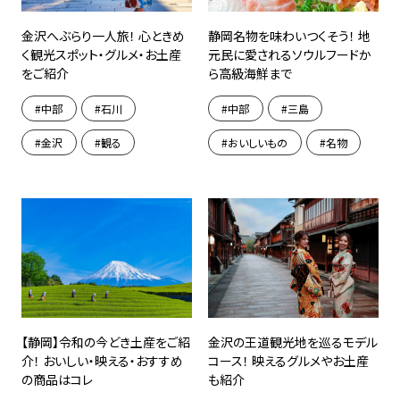
金沢へぶらり一人旅！ 心ときめ
静岡名物を味わいつくそう！ 地
く観光スポット・グルメ・お土産
元民に愛されるソウルフードか
をご紹介
ら高級海鮮まで
中部
石川
中部
三島
金沢
観る
おいしいもの
名物
【静岡】令和の今どき土産をご紹
金沢の王道観光地を巡るモデル
介！ おいしい・映える・おすすめ
コース！ 映えるグルメやお土産
の商品はコレ
も紹介