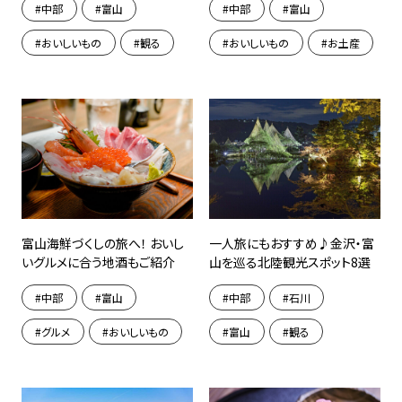
中部
富山
中部
富山
おいしいもの
観る
おいしいもの
お土産
富山海鮮づくしの旅へ！ おいし
一人旅にもおすすめ♪金沢・富
いグルメに合う地酒もご紹介
山を巡る北陸観光スポット8選
中部
富山
中部
石川
グルメ
おいしいもの
富山
観る