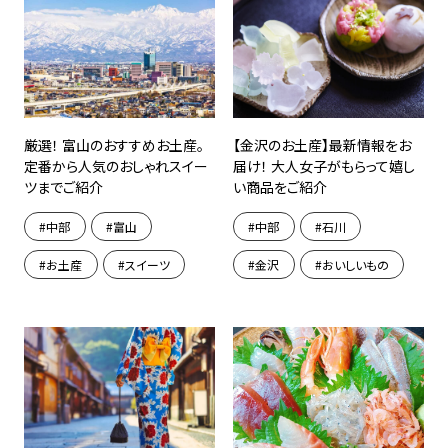
厳選！ 富山のおすすめお土産。
【金沢のお土産】最新情報をお
定番から人気のおしゃれスイー
届け！ 大人女子がもらって嬉し
ツまでご紹介
い商品をご紹介
中部
富山
中部
石川
お土産
スイーツ
金沢
おいしいもの