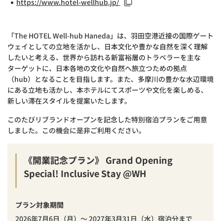
https://www.hotel-wellhub.jp/
「The HOTEL Well-hub Haneda」は、⽻⽥空港近接の国際ゲート
ウェイとしての⽴地を活かし、日本⽂化や豊かな⾃然を深く理解
したいと考える、世界から訪れる新富裕層のトラベラーを主な
ターゲットに、日本各地の⽂化や⾃然へ旅⽴つための拠点
（hub）となることを目指します。また、多摩川の豊かな⽔辺環境
にある⽴地も活かし、本ホテルにてスポーツや⽂化を楽しめる、
新しい滞在スタイルを提案いたします。
このたびリブランドオープンを記念した特別宿泊プランをご用意
しました。この機会に是非ご利用ください。
《開業記念プラン》 Grand Opening
Special! Inclusive Stay @WH
プラン対象期間
2026年7月6日（月）～ 2027年3月31日（⽔）宿泊分まで