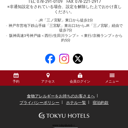
TEL:
078-291-0109
FAX: 078-221-2917
※非通知設定をされている場合、設定を解除した上でおかけ直し
ください。
JR「三ノ宮駅」東口から徒歩2分
神戸市営地下鉄山手線「三宮駅」東出口3からJR「三ノ宮駅」経由で
徒歩7分
阪神高速3号神戸線＜西行/生田川ランプ＞ ＜東行/京橋ランプ＞から
約5分
予約
アクセス
会員ログイン
メニュー
食物アレルギーをお持ちのお客さまへ
プライバシーポリシー
ホテル一覧
宿泊約款