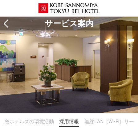
サービス案内
東急ホテルズの環境活動
採用情報
無線LAN（Wi-Fi）サ