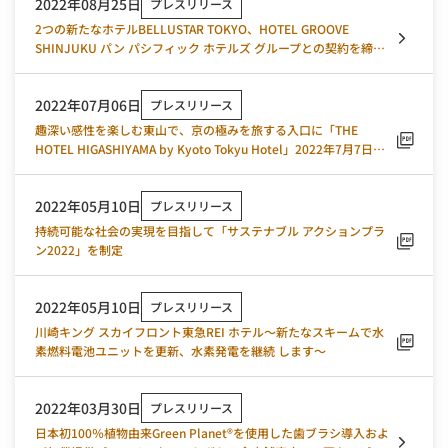
2022年08月25日
プレスリリース
2つの新たなホテルBELLUSTAR TOKYO、HOTEL GROOVE
SHINJUKU パン パシフィック ホテルズ グループとの契約を締
結 2023年春「東急歌舞伎町タワー」に開業 総支配人に西川 克
志が就任
2022年07月06日
プレスリリース
趣深い感性を楽しむ東山で、京の極みを旅する入口に「THE
HOTEL HIGASHIYAMA by Kyoto Tokyu Hotel」2022年7月7日
（木）いよいよ開業
2022年05月10日
プレスリリース
持続可能な社会の実現を⽬指して「サステナブル アクションプラ
ン2022」を制定
2022年05月10日
プレスリリース
川崎キング スカイフロント東急REI ホテル～新たなスキームで水
素燃料電池ユニットを更新、水素発電を継続 します～
2022年03月30日
プレスリリース
日本初100％植物由来Green Planet®を使用した歯ブラシ導入およ