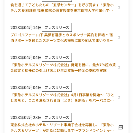
食を通じて子どもたちの「五感センサー」を呼び覚ます！東急ホ
テルズ 総料理長 福田 順彦の食育授業を東京都市大学付属小学校
で実施
2023年04月14日
プレスリリース
プロゴルファー 山下 美夢有選手とのスポンサー契約を締結 ～宿
泊サポートを通じたスポーツ文化の振興に取り組んでまいります
～
2023年04月04日
プレスリリース
「東急ホテルズ＆リゾーツ株式会社」発足を機に、最大7％超の賃
金改定と初任給の引上げおよび生活支援一時金の支給を実施
2023年04月04日
プレスリリース
「東急ホテルズ＆リゾーツ株式会社」4月1日事業を開始～「ひと
とまちと、こころ満たされる時（とき）を創る」をパーパスに掲
げ、事業の更なる成長を目指します～
2023年02月28日
プレスリリース
東急株式会社のホテル・リゾート事業子会社を再編し、「東急ホ
テルズ＆リゾーツ」が新たに始動します～ブランドラインナップ