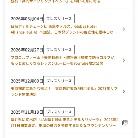
銀行「共同サイクリングイベント」を4月～6月に開催
2026年03月04日
プレスリリース
日系ホテルチェーン初 東急ホテルズ、Global Hotel
Alliance（GHA）へ加盟。日本発ブランドの独立性を維持しなが
ら、世界最大級の会員基盤へ参画
2026年02月27日
プレスリリース
プロゴルファー山下美夢有選手・勝将選手姉弟で語るゴルフが
もっと楽しくなるレッスンムービーをYouTube限定公開
2025年12月09日
プレスリリース
東京麹町に新たな拠点！「東京麹町東急REIホテル」2027年リブ
ランド開業決定
2025年11月19日
プレスリリース
福井県に初出店「JAM福井勝山東急ホテル＆リゾーツ」 2026年4
月1日開業決定。地域の魅力を発信する新たなマウンテンリゾー
トとしてリブランド