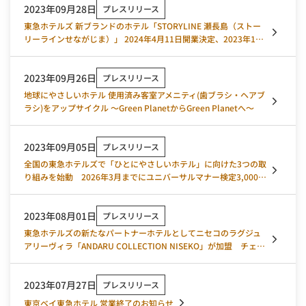
2023年09月28日
プレスリリース
東急ホテルズ 新ブランドのホテル「STORYLINE 瀬長島（ストー
リーラインせながじま）」 2024年4月11日開業決定、2023年10
月2日宿泊予約受付スタート
2023年09月26日
プレスリリース
地球にやさしいホテル 使用済み客室アメニティ(歯ブラシ・ヘアブ
ラシ)をアップサイクル ～Green PlanetからGreen Planetへ～
2023年09月05日
プレスリリース
全国の東急ホテルズで「ひとにやさしいホテル」に向けた3つの取
り組みを始動 2026年3月までにユニバーサルマナー検定3,000名
取得など
2023年08月01日
プレスリリース
東急ホテルズの新たなパートナーホテルとしてニセコのラグジュ
アリーヴィラ「ANDARU COLLECTION NISEKO」が加盟 チェー
ンネットワークを順次拡充
2023年07月27日
プレスリリース
東京ベイ東急ホテル 営業終了のお知らせ