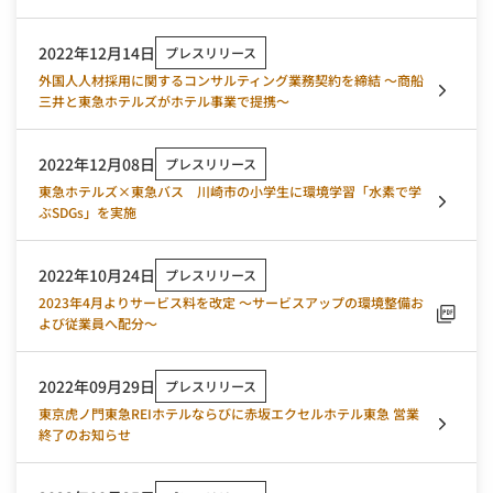
を拡充してお客さまの多様なニーズにお応えし、新たな成長を目
指します～
2022年12月14日
プレスリリース
外国人人材採用に関するコンサルティング業務契約を締結 ～商船
三井と東急ホテルズがホテル事業で提携～
2022年12月08日
プレスリリース
東急ホテルズ×東急バス 川崎市の小学生に環境学習「水素で学
ぶSDGs」を実施
2022年10月24日
プレスリリース
2023年4月よりサービス料を改定 ～サービスアップの環境整備お
よび従業員へ配分～
2022年09月29日
プレスリリース
東京虎ノ門東急REIホテルならびに赤坂エクセルホテル東急 営業
終了のお知らせ