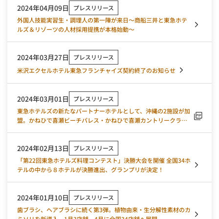
2024年04月09日
プレスリリース
外国人技能実習生・調理人の第一陣が来日～商船三井と東急ホテ
ルズ＆リゾーツの人材採用提携が本格始動～
2024年03月27日
プレスリリース
米沢エクセルホテル東急フランチャイズ契約終了のお知らせ
2024年03月01日
プレスリリース
東急ホテルズの新たなパートナーホテルとして、沖縄の2施設が加
盟。かねひで喜瀬ビーチパレス・かねひで喜瀬カントリークラブ
コテージ
2024年02月13日
プレスリリース
「第22回東急ホテルズ料理コンテスト」決勝大会を開催 全国34ホ
テルの中から８ホテルが決勝進出、グランプリが決定！
2024年01月10日
プレスリリース
歯ブラシ、ヘアブラシに続く第3弾。植物由来・生分解性素材のカ
ミソリを新導入。1月3店舗、4月に全国34店舗へ展開