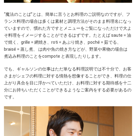
“魔法のことば”とは、簡単に言うとお料理のご説明なのですが、フ
ランス料理の場合は多くは素材と調理方法がそのまま料理名になっ
ていますので、慣れた方ですとメニューをご覧になっただけで大よ
そ料理をイメージすることができるはずです。たとえば saute = 油
で焼く、grille = 網焼き、roti = あぶり焼き、poché = 茹でる、
braisé = 蒸し煮、 は肉や魚の焼き方などが、野菜や果物の場合は
煮込み料理のことをcompote と表現したりします。
でも、ギャルソンの仕事はただ単なる料理説明では不十分で、お客
さまがシェフの料理に対する情熱を想像することができ、料理の仕
上がり具合を目に浮かべていただけ、お料理に対する期待感を十二
分にお持ちいただくことができるようなご案内をする必要があるの
です。